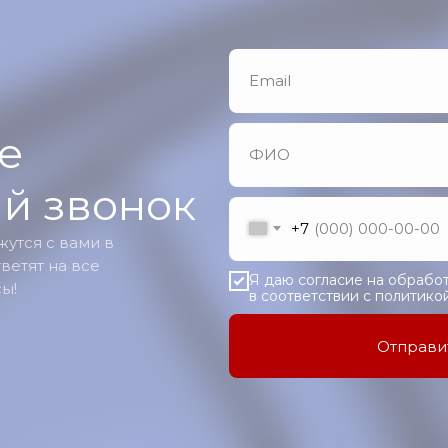
е
й звонок
+7
утся с вами в
ветят на все
Я даю согласие на обрабо
ы!
в соответствии с политик
Отправи