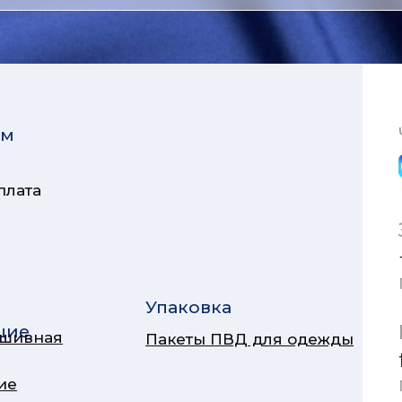
ям
плата
Упаковка
щие
ошивная
Пакеты ПВД для одежды
ие