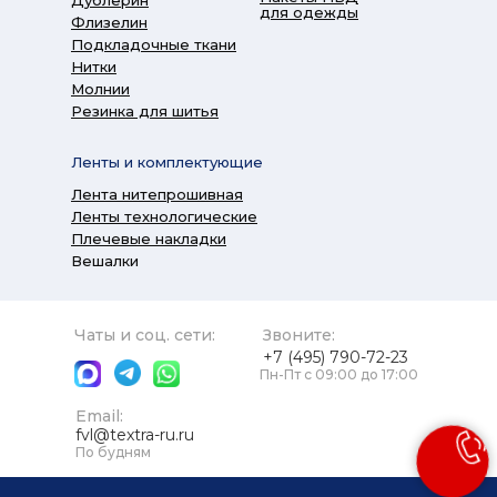
Дублерин
для одежды
Флизелин
Подкладочные ткани
Нитки
Молнии
Резинка для шитья
Ленты и комплектующие
Лента нитепрошивная
Ленты технологические
Плечевые накладки
Вешалки
Чаты и соц. сети:
Звоните:
+7 (495) 790-72-23
Пн-Пт с 09:00 до 17:00
Email:
fvl@textra-ru.ru
По будням